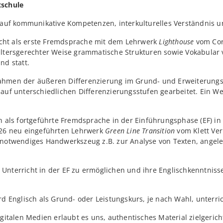
tschule
 auf kommunikative Kompetenzen, interkulturelles Verständnis u
richt als erste Fremdsprache mit dem Lehrwerk
Lighthouse
vom Cor
ltersgerechter Weise grammatische Strukturen sowie Vokabular ve
nd statt.
hmen der äußeren Differenzierung im Grund- und Erweiterungsni
auf unterschiedlichen Differenzierungsstufen gearbeitet. Ein W
h als fortgeführte Fremdsprache in der Einführungsphase (EF) i
/26 neu eingeführten Lehrwerk
Green Line Transition
vom Klett Ver
 notwendiges Handwerkszeug z.B. zur Analyse von Texten, angele
nterricht in der EF zu ermöglichen und ihre Englischkenntnisse
d Englisch als Grund- oder Leistungskurs, je nach Wahl, unterric
gitalen Medien erlaubt es uns, authentisches Material zielgeric