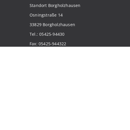
Standort Borgholzhausen
Osningstraße 14
33829 Borgholzhausen
Tel.: 05425-94430
Fax: 05425-944322
E-Mail: sekretariat@pab-gesamtschule.de