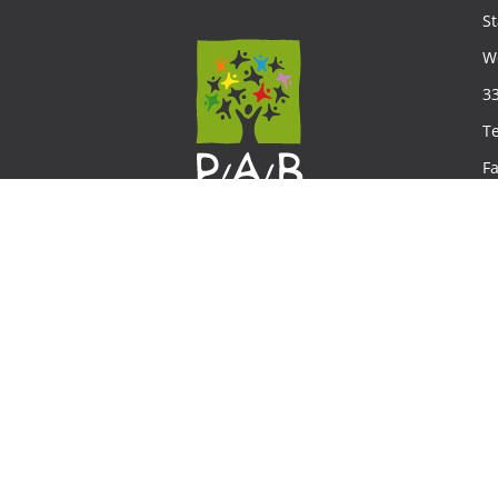
S
W
3
T
F
E
IMPRESSUM
DATENSCHUTZ
SITEMAP