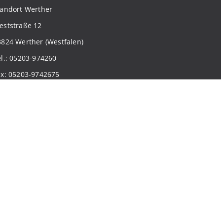
tandort Werther
eststraße 12
3824 Werther (Westfalen)
el.: 05203-974260
ax: 05203-9742675
-Mail: sekretariat.werther@pab-gesamtschule.de