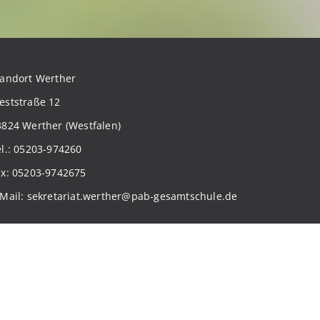
tandort Werther
eststraße 12
3824 Werther (Westfalen)
el.: 05203-974260
ax: 05203-9742675
-Mail: sekretariat.werther@pab-gesamtschule.de