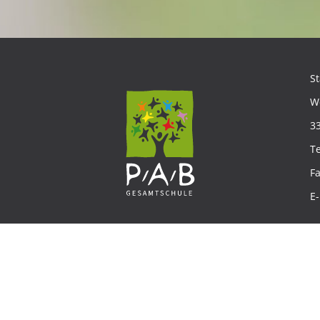
S
W
3
T
F
E
IMPRESSUM
DATENSCHUTZ
SITEMAP