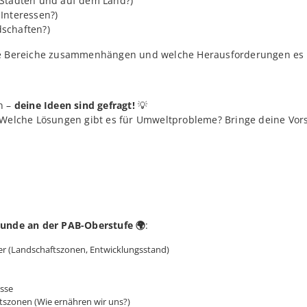
Städten und auf dem Land?)
Interessen?)
schaften?)
se Bereiche zusammenhängen und welche Herausforderungen es 
n –
deine Ideen sind gefragt!
💡
Welche Lösungen gibt es für Umweltprobleme? Bringe deine Vorsc
kunde an der PAB-Oberstufe
🌍
:
r (Landschaftszonen, Entwicklungsstand)
sse
tszonen (Wie ernähren wir uns?)