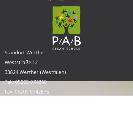
Standort Werther
Weststraße 12
33824 Werther (Westfalen)
Tel.: 05203-974260
Fax: 05203-9742675
E-Mail: sekretariat.werther@pab-gesamtschule.de
IMPRESSUM
DATENSCHUTZ
SITEMAP