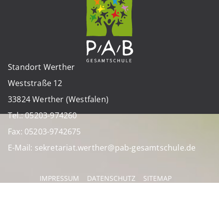
Standort Werther
Weststraße 12
33824 Werther (Westfalen)
Tel.: 05203-974260
Fax: 05203-9742675
E-Mail: sekretariat.werther@pab-gesamtschule.de
IMPRESSUM
DATENSCHUTZ
SITEMAP