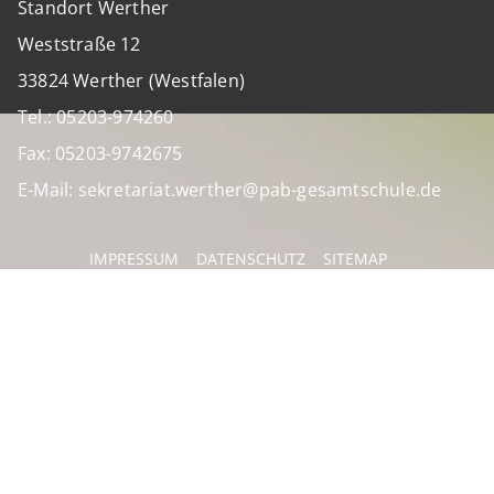
Standort Werther
Weststraße 12
33824 Werther (Westfalen)
Tel.: 05203-974260
Fax: 05203-9742675
E-Mail: sekretariat.werther@pab-gesamtschule.de
IMPRESSUM
DATENSCHUTZ
SITEMAP