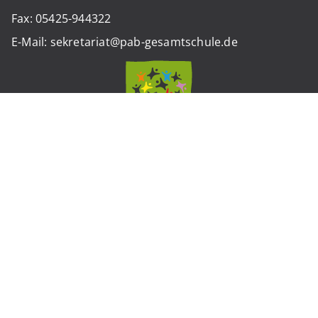
Fax: 05425-944322
E-Mail: sekretariat@pab-gesamtschule.de
Standort Werther
Weststraße 12
33824 Werther (Westfalen)
Tel.: 05203-974260
Fax: 05203-9742675
E-Mail: sekretariat.werther@pab-gesamtschule.de