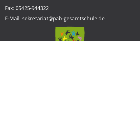
Fax: 05425-944322
E-Mail: sekretariat@pab-gesamtschule.de
Standort Werther
Weststraße 12
33824 Werther (Westfalen)
Tel.: 05203-974260
Fax: 05203-9742675
E-Mail: sekretariat.werther@pab-gesamtschule.de