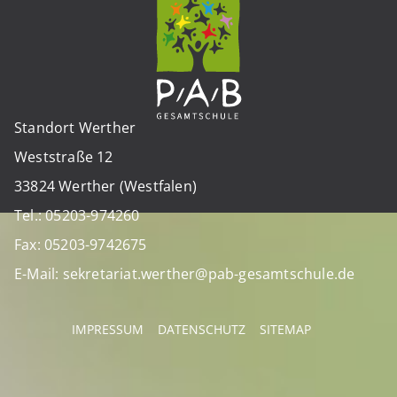
Standort Werther
Weststraße 12
33824 Werther (Westfalen)
Tel.: 05203-974260
Fax: 05203-9742675
E-Mail: sekretariat.werther@pab-gesamtschule.de
IMPRESSUM
DATENSCHUTZ
SITEMAP