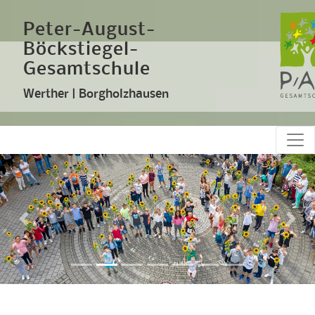
Peter-August-
Böckstiegel-
Gesamtschule
Werther | Borgholzhausen
Previous
Nex
New