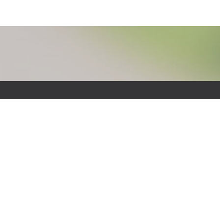
S
W
3
T
F
E