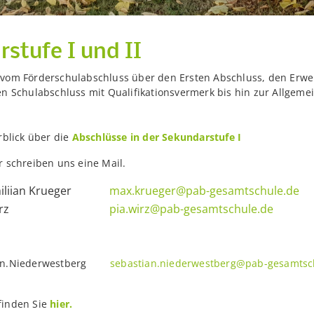
stufe I und II
 vom Förderschulabschluss über den Ersten Abschluss, den Erwei
en Schulabschluss mit Qualifikationsvermerk bis hin zur Allgeme
rblick über die
Abschlüsse in der Sekundarstufe I
r schreiben uns eine Mail.
liian Krueger
max.krueger@pab-gesamtschule.de
Ab
rz
pia.wirz@pab-gesamtschule.de
Ab
an.Niederwestberg
sebastian.niederwestberg@pab-gesamtsc
finden Sie
hier.