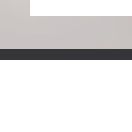
Standort Borgholzhausen
Osningstraße 14
33829 Borgholzhausen
Tel.: 05425-94430
Fax: 05425-944322
E-Mail: sekretariat@pab-gesamtschule.de