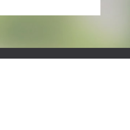
tandort Werther
eststraße 12
3824 Werther (Westfalen)
el.: 05203-974260
ax: 05203-9742675
-Mail: sekretariat.werther@pab-gesamtschule.de