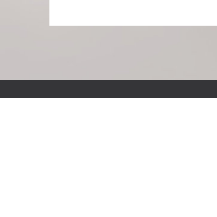
Standort Borgholzhausen
Osningstraße 14
33829 Borgholzhausen
Tel.: 05425-94430
Fax: 05425-944322
E-Mail: sekretariat@pab-gesamtschule.de