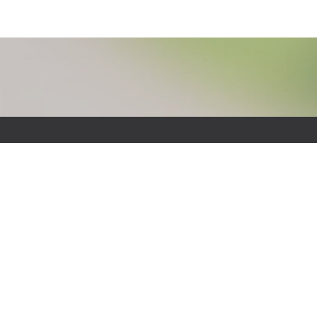
S
W
3
T
F
E