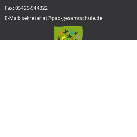
Fax: 05425-944322
E-Mail: sekretariat@pab-gesamtschule.de
Standort Werther
Weststraße 12
33824 Werther (Westfalen)
Tel.: 05203-974260
Fax: 05203-9742675
E-Mail: sekretariat.werther@pab-gesamtschule.de