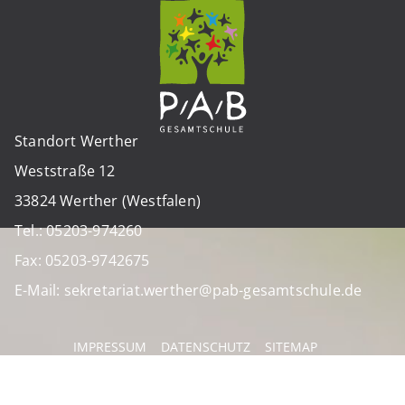
Standort Werther
Weststraße 12
33824 Werther (Westfalen)
Tel.: 05203-974260
Fax: 05203-9742675
E-Mail: sekretariat.werther@pab-gesamtschule.de
IMPRESSUM
DATENSCHUTZ
SITEMAP