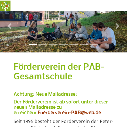
Previous
Nex
Förderverein der PAB-
Gesamtschule
Achtung: Neue Mailadresse:
Der Förderverein ist ab sofort unter dieser
neuen Mailadresse zu
erreichen:
Foerderverein-PAB@web.de
Seit 1995 besteht der Förderverein der Peter-