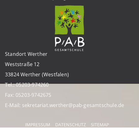
Standort Werther
Weststraße 12
33824 Werther (Westfalen)
Tel.: 05203-974260
Fax: 05203-9742675
E-Mail: sekretariat.werther@pab-gesamtschule.de
IMPRESSUM
DATENSCHUTZ
SITEMAP