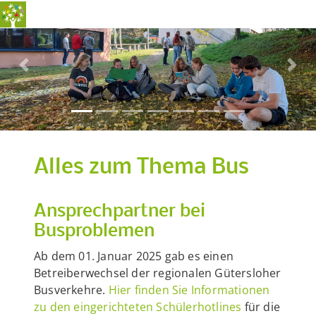
Previous
Nex
Alles zum Thema Bus
Ansprechpartner bei
Busproblemen
Ab dem 01. Januar 2025 gab es einen
Betreiberwechsel der regionalen Gütersloher
Busverkehre.
Hier finden Sie Informationen
zu den eingerichteten Schülerhotlines
für die