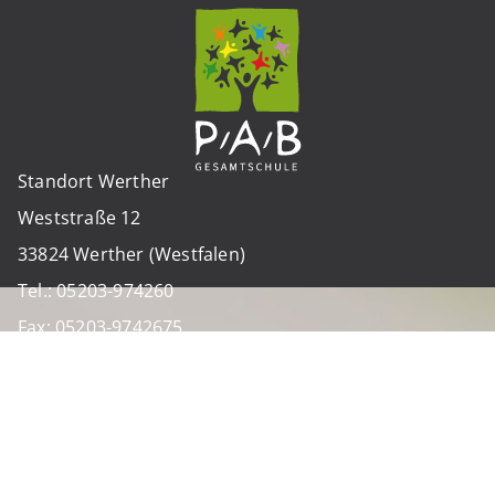
Standort Werther
Weststraße 12
33824 Werther (Westfalen)
Tel.: 05203-974260
Fax: 05203-9742675
E-Mail: sekretariat.werther@pab-gesamtschule.de
IMPRESSUM
DATENSCHUTZ
SITEMAP