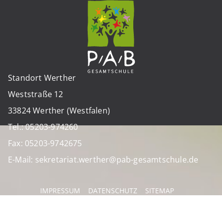
Standort Werther
Weststraße 12
33824 Werther (Westfalen)
Tel.: 05203-974260
Fax: 05203-9742675
E-Mail: sekretariat.werther@pab-gesamtschule.de
IMPRESSUM
DATENSCHUTZ
SITEMAP