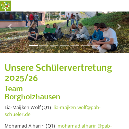
Previous
Nex
Unsere Schülervertretung
2025/26
Team
Borgholzha
Lia-Maijken Wolf (Q1)
lia-majken.wolf@pab-
schueler.de
Mohamad Alhariri (Q1)
mohamad.alhariri@pab-