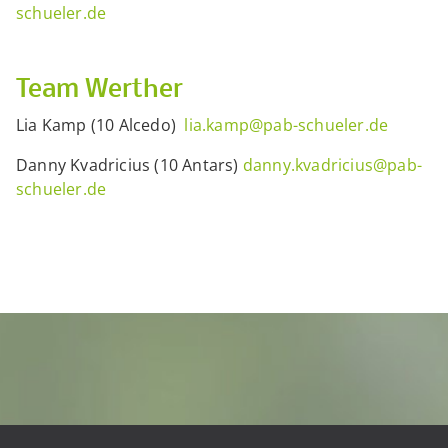
schueler.de
Team Werther
Lia Kamp (10 Alcedo)
lia.kamp@pab-schueler.de
Danny Kvadricius (10 Antars)
danny.kvadricius@pab-
schueler.de