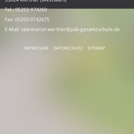
Tel.: 05203-974260
Fax: 05203-9742675
E-Mail: sekretariat.werther@pab-gesamtschule.de
IMPRESSUM
DATENSCHUTZ
SITEMAP