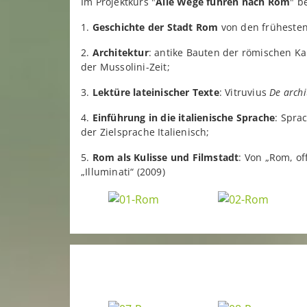
Im Projektkurs "
Alle Wege führen nach Rom
" b
1.
Geschichte der Stadt Rom
von den frühesten 
2.
Architektur
: antike Bauten der römischen Kai
der Mussolini-Zeit;
3.
Lektüre lateinischer Texte
: Vitruvius
De archi
4.
Einführung in die italienische Sprache
: Spra
der Zielsprache Italienisch;
5.
Rom als Kulisse und Filmstadt
: Von „Rom, of
„Illuminati“ (2009)