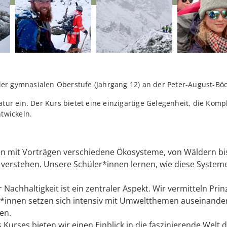
r gymnasialen Oberstufe (Jahrgang 12) an der Peter-August-Böc
atur ein. Der Kurs bietet eine einzigartige Gelegenheit, die Kom
ntwickeln.
n mit Vorträgen verschiedene Ökosysteme, von Wäldern bis
 verstehen. Unsere Schüler*innen lernen, wie diese Systeme
 Nachhaltigkeit ist ein zentraler Aspekt. Wir vermitteln Pr
r*innen setzen sich intensiv mit Umweltthemen auseinander
en.
urses bieten wir einen Einblick in die faszinierende Welt d