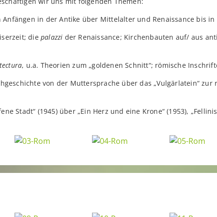
eschäftigen wir uns mit folgenden Themen:
Anfängen in der Antike über Mittelalter und Renaissance bis in 
serzeit; die
palazzi
der Renaissance; Kirchenbauten auf/ aus a
tectura
, u.a. Theorien zum „goldenen Schnitt“; römische Insch
chgeschichte von der Muttersprache über das „Vulgärlatein“ zur 
fene Stadt“ (1945) über „Ein Herz und eine Krone“ (1953), „Fellini